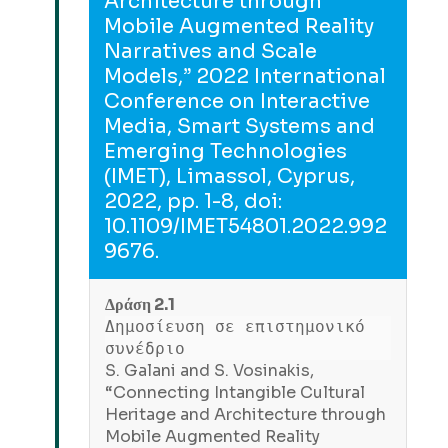
Architecture through
Mobile Augmented Reality
Narratives and Scale
Models,” 2022 International
Conference on Interactive
Media, Smart Systems and
Emerging Technologies
(IMET), Limassol, Cyprus,
2022, pp. 1-8, doi:
10.1109/IMET54801.2022.992
9676.
Δράση 2.1
Δημοσίευση σε επιστημονικό
συνέδριο
S. Galani and S. Vosinakis,
“Connecting Intangible Cultural
Heritage and Architecture through
Mobile Augmented Reality