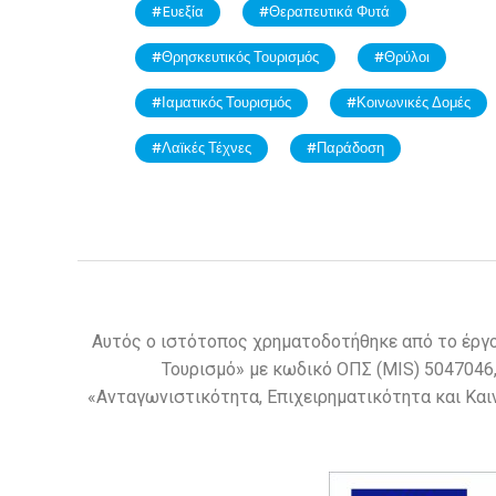
Eυεξία
Θεραπευτικά Φυτά
Θρησκευτικός Τουρισμός
Θρύλοι
Ιαματικός Τουρισμός
Κοινωνικές Δομές
Λαϊκές Τέχνες
Παράδοση
Αυτός ο ιστότοπος χρηματοδοτήθηκε από το έργο
Τουρισμό» με κωδικό ΟΠΣ (MIS) 5047046
«Ανταγωνιστικότητα, Επιχειρηματικότητα και Και