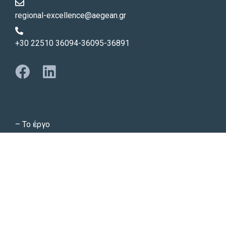
regional-excellence@aegean.gr
+30 22510 36094-36095-36891
–
Το έργο
–
Οι δράσεις
–
Συνεργασίες
–
Νέα και ανακοινώσεις
Copyright © 2023 | All Rights Reserved